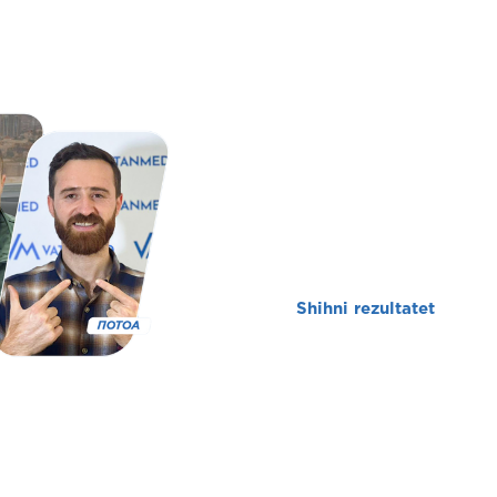
Rezult
Jemi krenarë për rezultatet që
Shihni rezultatet