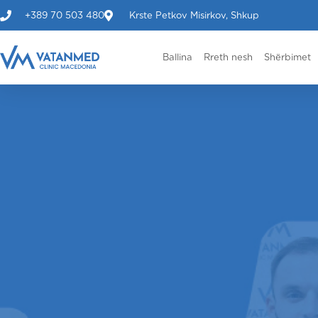
+389 70 503 480
Krste Petkov Misirkov, Shkup
Ballina
Rreth nesh
Shërbimet